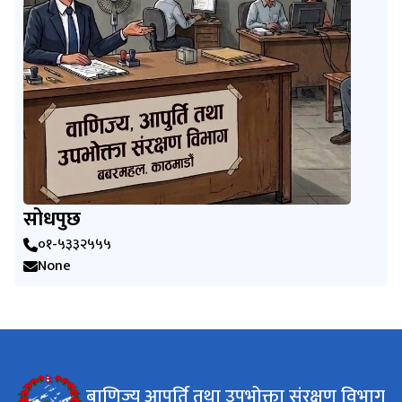
सोधपुछ
०१-५३३२५५५
None
बाणिज्य आपूर्ति तथा उपभोक्ता संरक्षण विभाग​