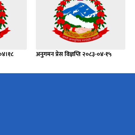
।०४।१८
अनुगमन प्रेस विज्ञप्ति २०८३-०४-१५