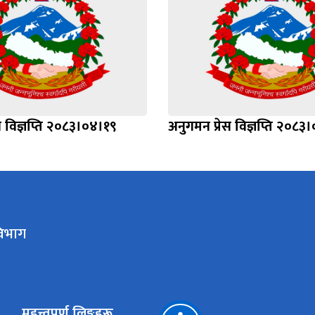
स विज्ञप्ति २०८३।०४।१९
अनुगमन प्रेस विज्ञप्ति २०८३
िभाग​
महत्त्वपूर्ण लिङ्कहरू