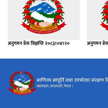
अनुगमन प्रेस विज्ञप्ति २०८३।०४।२०
अनुगमन प्रे
बाणिज्य आपूर्ति तथा उपभोक्ता संरक्षण व
बबरमहल, काठमाडौ, नेपाल ।​