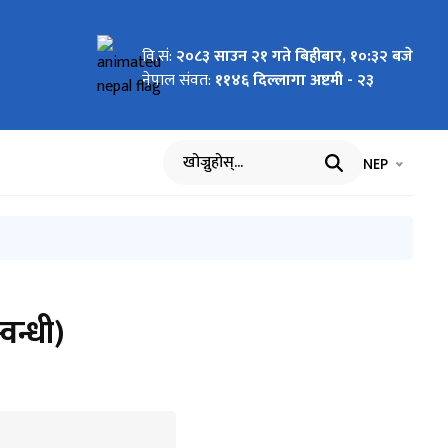
वि.सं:
२०८३ साउन २१ गते बिहीबार, १०:३२ बजे
न्धी सूचना
ूरी सूचना
मुल्यमा
ी प्रेस
्यक्ष विक्री
धीसूचना
्यक्ष विक्री
्बन्धी
र्ने
ी सूचना
्यक्ष विक्री
रुको मूल्य
आह्वान
आह्वान
ागि सुझाव
 व्यवस्थामा
िपीका लागि
नेपाल संवत:
११४६ दिल्लागा अष्टमी - २३
भाषा चयन गर्नुह
भाषा प
NEP
खोज्नुहोस्
वन्धी)