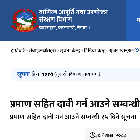
बाणिज्य आपूर्ति तथा उपभोक्ता
संरक्षण विभाग​
म
मुख्य न
बबरमहल, काठमाडौ, नेपाल ।​
हाम्रोबारे
सेवाहरू
स्रोतहरु
सूचना केन्द्र
मिडिया केन्द्र
युजर म्यानुअल
मुख्य नेभिगेसनमा जानुहोस्
सूचना
प्रतिबन्ध लगाइएका वस्तुहरु बिक्री वितरण नगर्ने नगराउने सम्व
प्रेस विज्ञप्ति (गुनासो विवरण सम्वन्धमा)
गैरकानूनी व्यापार व्यवसाय नगर्ने नगराउने सम्वन्धी सूचना
गैरकानूनी व्यापार व्यवसाय नगर्ने नगराउने सम्वन्धी अत्यन्त ज
अनुगमन प्रेस विज्ञप्ति २०८३।०४।०१
प्रमाण सहित दावी गर्न आउने सम्वन्धी १
प्रमाण सहित दावी गर्न आउने सम्वन्धी १५ दिने सूचना
३० बैशाख, २०८३