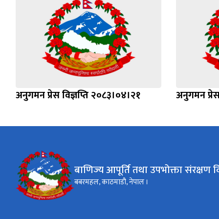
अनुगमन प्रेस विज्ञप्ति २०८३।०४।२१
अनुगमन प्रे
बाणिज्य आपूर्ति तथा उपभोक्ता संरक्षण व
बबरमहल, काठमाडौ, नेपाल ।​