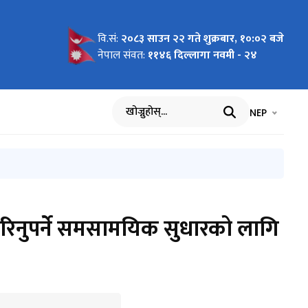
वि.सं:
२०८३ साउन २२ गते शुक्रबार, १०:०२ बजे
न्धी सूचना
ूरी सूचना
मुल्यमा
ी प्रेस
्यक्ष विक्री
धीसूचना
्यक्ष विक्री
्बन्धी
र्ने
ी सूचना
्यक्ष विक्री
रुको मूल्य
आह्वान
आह्वान
ागि सुझाव
 व्यवस्थामा
िपीका लागि
नेपाल संवत:
११४६ दिल्लागा नवमी - २४
भाषा चयन गर्नुह
भाषा प
NEP
खोज्नुहोस्
ा गरिनुपर्ने समसामयिक सुधारको लागि