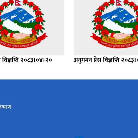
स विज्ञप्ति २०८३।०४।२०
अनुगमन प्रेस विज्ञप्ति २०८३
िभाग​